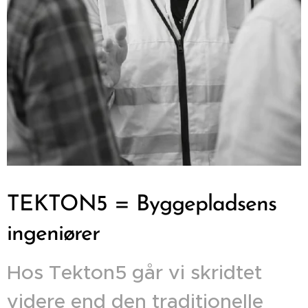
TEKTON5 =
Byggepladsens
ingeniører
Hos Tekton5 går vi skridtet
videre end den traditionelle