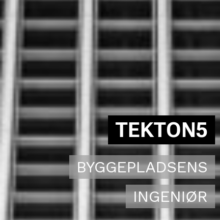
TEKTON5
BYGGEPLADSENS
INGENIØR