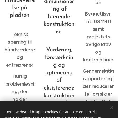
tilstedevære
dimensioner
on
lse på
ing af
Byggetilsyn
pladsen
bærende
iht. DS 1140
konstruktion
samt
er
Teknisk
projektets
sparring til
øvrige krav
håndværkere
Vurdering,
og
og
forstærknin
kontrolplaner
entreprenør
g og
Gennemsigtig
optimering
Hurtig
rapportering,
af
problemløsni
der reducerer
eksisterende
ng, der
fejl og sikrer
konstruktion
holder
høj kvalitet
er ved
produktionen
ombygning/
Dette websted bruger cookies for at sikre en korrekt
i gang