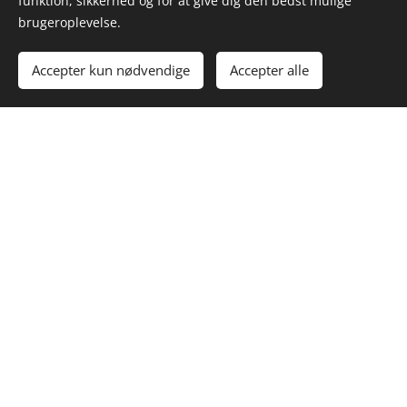
renovering –
funktion, sikkerhed og for at give dig den bedst mulige
brugeroplevelse.
med respekt
for det
Accepter kun nødvendige
Accepter alle
oprindelige
VORES
VÆRDIER
Hos
Tekton5
bygger vi vores samarbejde på fem
grundlæggende værdier. De er rygraden i alt, vi gør – fra