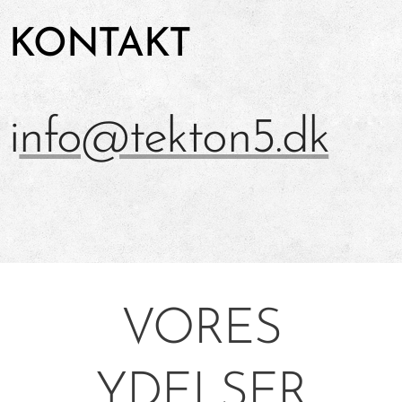
KONTAKT
i
nfo@tekton5.dk
VORES
YDELSER